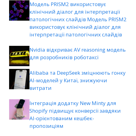
Модель PRISM2 використовує
клінічний діалог для інтерпретації
патологічних слайдів Модель PRISM2
використовує клінічний діалог для
інтерпретації патологічних слайдів
Nvidia відкриває AV reasoning модель
для розробників роботаксі
Alibaba та DeepSeek зміцнюють гонку
AI-моделей у Китаї, знижуючи
витрати
Інтеграція додатку New Minty для
Shopify підвищує конверсії завдяки
AI-орієнтованим кешбек-
пропозиціям