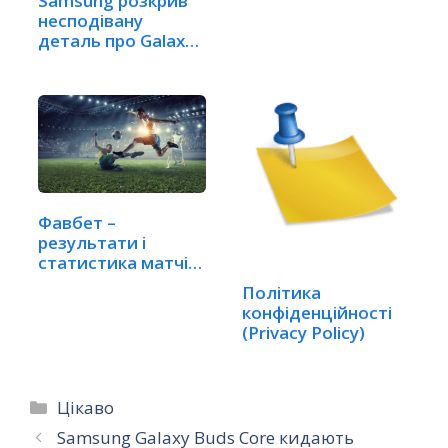
Samsung розкрив
несподівану
деталь про Galaxy
Z Fold 8
Фавбет –
результати і
статистика матчів
на одному сайті
Політика
конфіденційності
(Privacy Policy)
Категорії
Цікаво
Samsung Galaxy Buds Core кидають