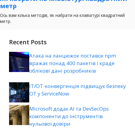
Recent Posts
Атака на ланцюжок поставок npm
вражає понад 400 пакетів і краде
облікові дані розробників
ІТ/ОТ-конвергенція підвищує безпеку
ОТ у ServiceNow
Microsoft додає AI та DevSecOps
компоненти до інструментів
нульової довіри