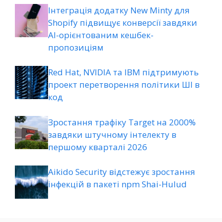
Інтеграція додатку New Minty для
Shopify підвищує конверсії завдяки
AI-орієнтованим кешбек-
пропозиціям
Red Hat, NVIDIA та IBM підтримують
проект перетворення політики ШІ в
код
Зростання трафіку Target на 2000%
завдяки штучному інтелекту в
першому кварталі 2026
Aikido Security відстежує зростання
інфекцій в пакеті npm Shai-Hulud