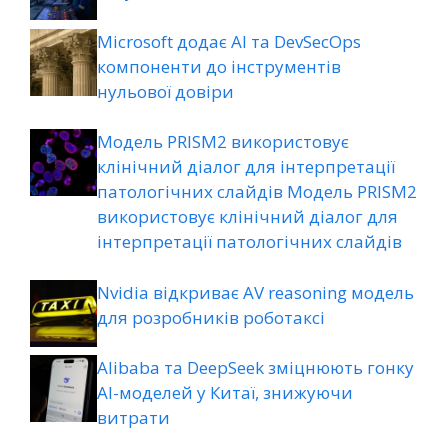
Microsoft додає AI та DevSecOps
компоненти до інструментів
нульової довіри
Модель PRISM2 використовує
клінічний діалог для інтерпретації
патологічних слайдів Модель PRISM2
використовує клінічний діалог для
інтерпретації патологічних слайдів
Nvidia відкриває AV reasoning модель
для розробників роботаксі
Alibaba та DeepSeek зміцнюють гонку
AI-моделей у Китаї, знижуючи
витрати