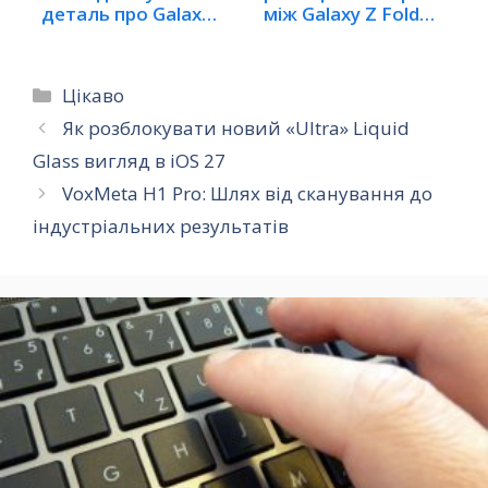
деталь про Galaxy
між Galaxy Z Fold
Z Fold 8
8…
Категорії
Цікаво
Як розблокувати новий «Ultra» Liquid
Glass вигляд в iOS 27
VoxMeta H1 Pro: Шлях від сканування до
індустріальних результатів