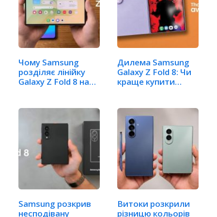
Чому Samsung
Дилема Samsung
розділяє лінійку
Galaxy Z Fold 8: Чи
Galaxy Z Fold 8 на
краще купити…
два…
Samsung розкрив
Витоки розкрили
несподівану
різницю кольорів