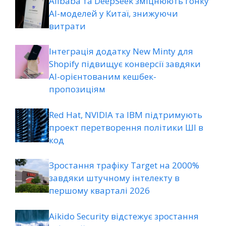
Alibaba та DeepSeek зміцнюють гонку
AI-моделей у Китаї, знижуючи
витрати
Інтеграція додатку New Minty для
Shopify підвищує конверсії завдяки
AI-орієнтованим кешбек-
пропозиціям
Red Hat, NVIDIA та IBM підтримують
проект перетворення політики ШІ в
код
Зростання трафіку Target на 2000%
завдяки штучному інтелекту в
першому кварталі 2026
Aikido Security відстежує зростання