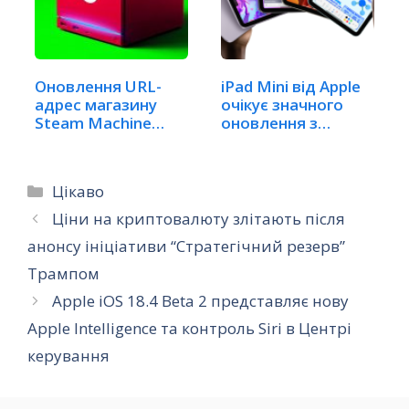
Оновлення URL-
iPad Mini від Apple
адрес магазину
очікує значного
Steam Machine
оновлення з…
натякає…
Категорії
Цікаво
Ціни на криптовалюту злітають після
анонсу ініціативи “Стратегічний резерв”
Трампом
Apple iOS 18.4 Beta 2 представляє нову
Apple Intelligence та контроль Siri в Центрі
керування