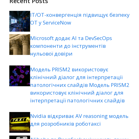
Recent Posts
ІТ/ОТ-конвергенція підвищує безпеку
ОТ у ServiceNow
Microsoft додає AI та DevSecOps
компоненти до інструментів
нульової довіри
Модель PRISM2 використовує
клінічний діалог для інтерпретації
патологічних слайдів Модель PRISM2
використовує клінічний діалог для
інтерпретації патологічних слайдів
Nvidia відкриває AV reasoning модель
для розробників роботаксі