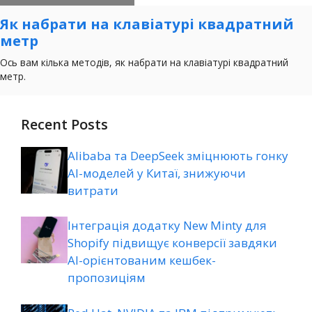
Recent Posts
Alibaba та DeepSeek зміцнюють гонку
AI-моделей у Китаї, знижуючи
витрати
Інтеграція додатку New Minty для
Shopify підвищує конверсії завдяки
AI-орієнтованим кешбек-
пропозиціям