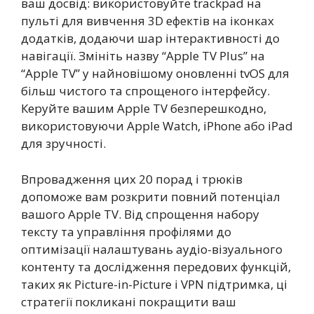
ваш досвід: використовуйте trackpad на
пульті для вивчення 3D ефектів на іконках
додатків, додаючи шар інтерактивності до
навігації. Змініть назву “Apple TV Plus” на
“Apple TV” у найновішому оновленні tvOS для
більш чистого та спрощеного інтерфейсу.
Керуйте вашим Apple TV безперешкодно,
використовуючи Apple Watch, iPhone або iPad
для зручності.
Впровадження цих 20 порад і трюків
допоможе вам розкрити повний потенціал
вашого Apple TV. Від спрощення набору
тексту та управління профілями до
оптимізації налаштувань аудіо-візуального
контенту та дослідження передових функцій,
таких як Picture-in-Picture і VPN підтримка, ці
стратегії покликані покращити ваш