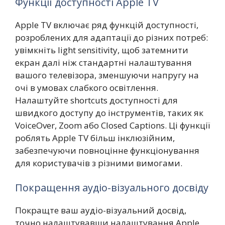
Функції доступності Apple TV
Apple TV включає ряд функцій доступності,
розроблених для адаптації до різних потреб:
увімкніть light sensitivity, щоб затемнити
екран далі ніж стандартні налаштування
вашого телевізора, зменшуючи напругу на
очі в умовах слабкого освітлення.
Налаштуйте shortcuts доступності для
швидкого доступу до інструментів, таких як
VoiceOver, Zoom або Closed Captions. Ці функції
роблять Apple TV більш інклюзійним,
забезпечуючи повноцінне функціонування
для користувачів з різними вимогами.
Покращення аудіо-візуального досвіду
Покращте ваш аудіо-візуальний досвід,
точно налаштувавши налаштування Apple