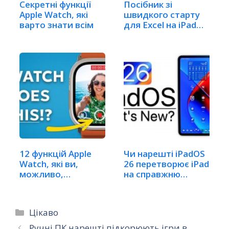
Секретні функції
Посібник зі
Apple Watch, які
швидкого старту
варто знати всім
для Excel на iPad
2026:…
12 функцій Apple
Чи нарешті iPadOS
Watch, які ви,
26 перетворює iPad
можливо,
на справжню…
ігноруєте…
Категорії
Цікаво
Ручні ПК нарешті підкорюють ігри в