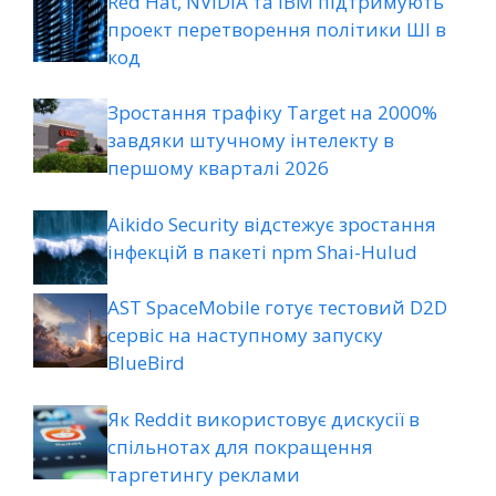
Red Hat, NVIDIA та IBM підтримують
проект перетворення політики ШІ в
код
Зростання трафіку Target на 2000%
завдяки штучному інтелекту в
першому кварталі 2026
Aikido Security відстежує зростання
інфекцій в пакеті npm Shai-Hulud
AST SpaceMobile готує тестовий D2D
сервіс на наступному запуску
BlueBird
Як Reddit використовує дискусії в
спільнотах для покращення
таргетингу реклами