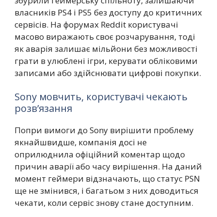
збурили геймерську спільноту, залишаючи
власників PS4 і PS5 без доступу до критичних
сервісів. На форумах Reddit користувачі
масово виражають своє розчарування, тоді
як аварія залишає мільйони без можливості
грати в улюблені ігри, керувати обліковими
записами або здійснювати цифрові покупки.
Sony мовчить, користувачі чекають
розв’язання
Попри вимоги до Sony вирішити проблему
якнайшвидше, компанія досі не
оприлюднила офіційний коментар щодо
причин аварії або часу вирішення. На даний
момент геймери відзначають, що статус PSN
ще не змінився, і багатьом з них доводиться
чекати, коли сервіс знову стане доступним.