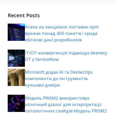
Recent Posts
Атака на ланцюжок поставок npm
вражає понад 400 пакетів і краде
облікові дані розробників
ІТ/ОТ-конвергенція підвищує безпеку
ОТ у ServiceNow
Microsoft додає AI та DevSecOps
компоненти до інструментів
нульової довіри
Модель PRISM2 використовує
клінічний діалог для інтерпретації
патологічних слайдів Модель PRISM2