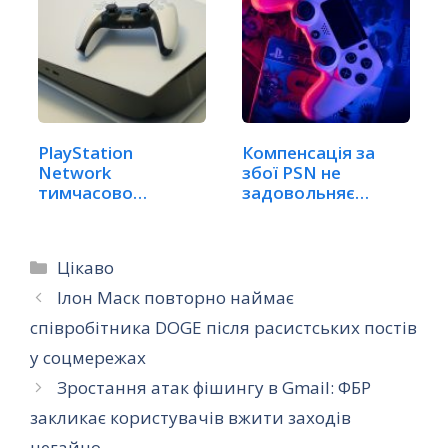
PlayStation
Компенсація за
Network
збої PSN не
тимчасово
задовольняє
недоступна:
геймерів: чи…
геймери…
Категорії
Цікаво
Ілон Маск повторно наймає
співробітника DOGE після расистських постів
у соцмережах
Зростання атак фішингу в Gmail: ФБР
закликає користувачів вжити заходів
негайно