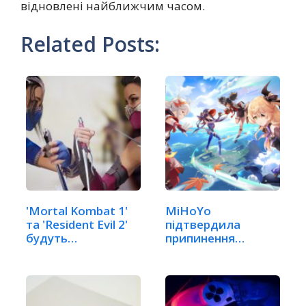
відновлені найближчим часом.
Related Posts:
'Mortal Kombat 1'
MiHoYo
та 'Resident Evil 2'
підтвердила
будуть…
припинення
підтримки
'Genshin…