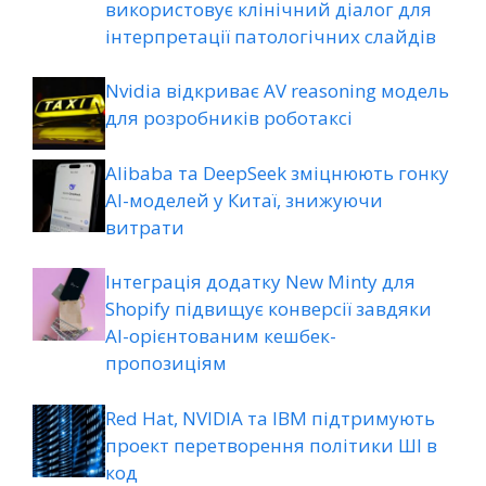
використовує клінічний діалог для
інтерпретації патологічних слайдів
Nvidia відкриває AV reasoning модель
для розробників роботаксі
Alibaba та DeepSeek зміцнюють гонку
AI-моделей у Китаї, знижуючи
витрати
Інтеграція додатку New Minty для
Shopify підвищує конверсії завдяки
AI-орієнтованим кешбек-
пропозиціям
Red Hat, NVIDIA та IBM підтримують
проект перетворення політики ШІ в
код