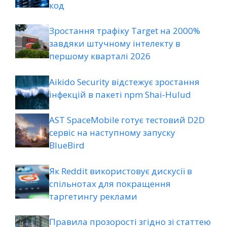
код
Зростання трафіку Target на 2000%
завдяки штучному інтелекту в
першому кварталі 2026
Aikido Security відстежує зростання
інфекцій в пакеті npm Shai-Hulud
AST SpaceMobile готує тестовий D2D
сервіс на наступному запуску
BlueBird
Як Reddit використовує дискусії в
спільнотах для покращення
таргетингу реклами
Правила прозорості згідно зі статтею