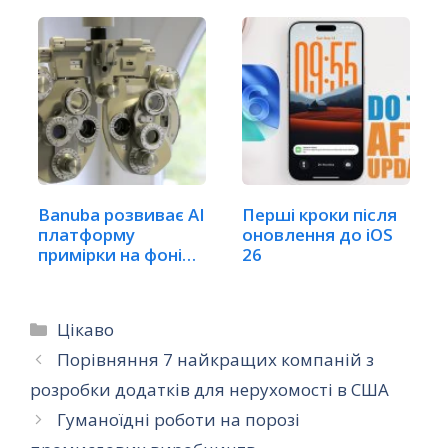
Banuba розвиває AI
Перші кроки після
платформу
оновлення до iOS
примірки на фоні…
26
Категорії
Цікаво
Порівняння 7 найкращих компаній з
розробки додатків для нерухомості в США
Гуманоїдні роботи на порозі