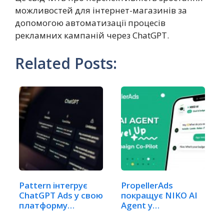
можливостей для інтернет-магазинів за
допомогою автоматизації процесів
рекламних кампаній через ChatGPT.
Related Posts:
Pattern інтегрує
PropellerAds
ChatGPT Ads у свою
покращує NIKO AI
платформу…
Agent у
повноцінного…