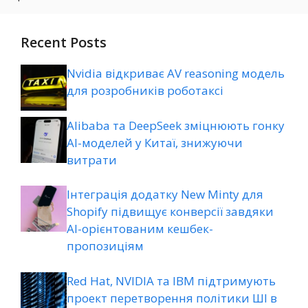
Recent Posts
Nvidia відкриває AV reasoning модель
для розробників роботаксі
Alibaba та DeepSeek зміцнюють гонку
AI-моделей у Китаї, знижуючи
витрати
Інтеграція додатку New Minty для
Shopify підвищує конверсії завдяки
AI-орієнтованим кешбек-
пропозиціям
Red Hat, NVIDIA та IBM підтримують
проект перетворення політики ШІ в