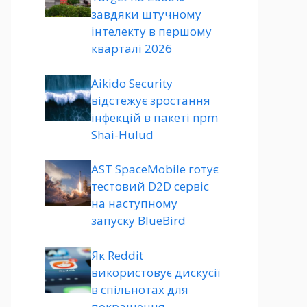
завдяки штучному
інтелекту в першому
кварталі 2026
Aikido Security
відстежує зростання
інфекцій в пакеті npm
Shai-Hulud
AST SpaceMobile готує
тестовий D2D сервіс
на наступному
запуску BlueBird
Як Reddit
використовує дискусії
в спільнотах для
покращення