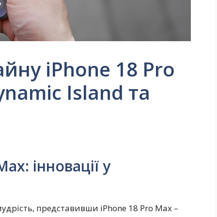
йну iPhone 18 Pro
namic Island та
ax: інновації у
мудрість, представивши iPhone 18 Pro Max –