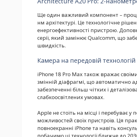
Аrchitecture A20 Pro: 2-наномет
Ще один важливий компонент – процес
нм архітектурі. Це технологічне ріше
енергоефективності пристрою. Доповн
серії, який замінює Qualcomm, що за
швидкість.
Камера на передовій технологій
iPhone 18 Pro Max також вражає сво
змінній діафрагмі, що автоматично ад
забезпеченні більш чітких і деталізова
слабкоосвітлених умовах.
Apple не стоїть на місці і перебуває 
можливостей своїх пристроїв. Ця прак
повноекранні iPhone та навіть консул
побачимо ці технології ближче до 203