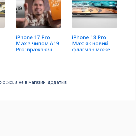
iPhone 17 Pro
iPhone 18 Pro
Max з чипом A19
Max: як новий
Pro: вражаючі
флагман може
бенчмарки
встановити…
к-офісі, а не в магазині додатків