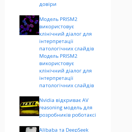
довіри
Модель PRISM2
використовує
клінічний діалог для
інтерпретації
патологічних слайдів
Модель PRISM2
використовує
клінічний діалог для
інтерпретації
патологічних слайдів
Nvidia відкриває AV
reasoning модель для
розробників роботаксі
Alibaba та DeepSeek