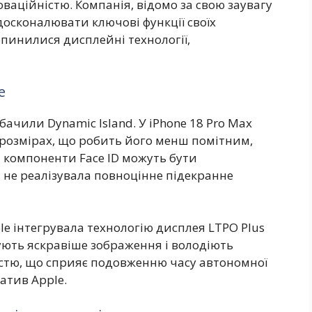
оваційністю. Компанія, відомо за свою заувагу
вдосконалювати ключові функції своїх
опинилися дисплейні технології,
е
бачили Dynamic Island. У iPhone 18 Pro Max
розмірах, що робить його менш помітним,
і компоненти Face ID можуть бути
 не реалізувала повноцінне підекранне
e інтегрувала технологію дисплея LTPO Plus
чують яскравіше зображення і володіють
стю, що сприяє подовженню часу автономної
атив Apple.