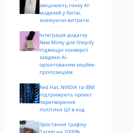
зміцнюють гонку AI-
моделей у Китаї,
знижуючи витрати
Інтеграція додатку
New Minty для Shopify
підвищує конверсії
завдяки AI-
орієнтованим кешбек-
пропозиціям
Red Hat, NVIDIA та IBM
підтримують проект
перетворення
політики ШІ в код
Зростання трафіку
Target на 2000%