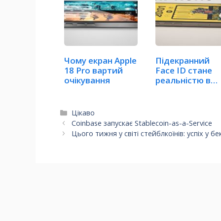
Чому екран Apple
Підекранний
18 Pro вартий
Face ID стане
очікування
реальністю в
iPhone 18 Pro
Max
Категорії
Цікаво
Coinbase запускає Stablecoin-as-a-Service
Цього тижня у світі стейблкоїнів: успіх у бе