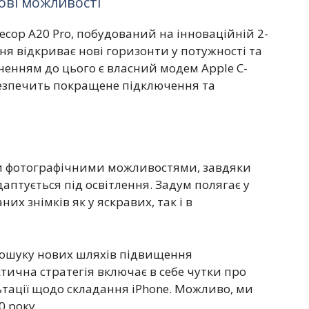
рові можливості
ор A20 Pro, побудований на інноваційній 2-
ння відкриває нові горизонти у потужності та
енням до цього є власний модем Apple C-
безпечить покращене підключення та
їми фотографічними можливостями, завдяки
аптується під освітлення. Задум полягає у
них знімків як у яскравих, так і в
у пошуку нових шляхів підвищення
тична стратегія включає в себе чутки про
ьтації щодо складання iPhone. Можливо, ми
0 року.