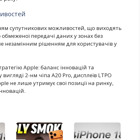
ивостей
ням супутникових можливостей, що виходять
 обмеженої передачі даних у зонах без
ане незамінним рішенням для користувачів у
тратегію Apple: баланс інновацій та
 вигляді 2-нм чіпа A20 Pro, дисплеїв LTPO
pple не лише утримує свої позиції на ринку,
нновацій.