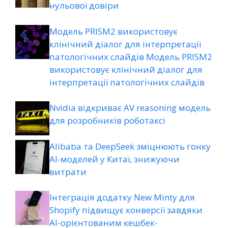
нульової довіри
Модель PRISM2 використовує
клінічний діалог для інтерпретації
патологічних слайдів Модель PRISM2
використовує клінічний діалог для
інтерпретації патологічних слайдів
Nvidia відкриває AV reasoning модель
для розробників роботаксі
Alibaba та DeepSeek зміцнюють гонку
AI-моделей у Китаї, знижуючи
витрати
Інтеграція додатку New Minty для
Shopify підвищує конверсії завдяки
AI-орієнтованим кешбек-