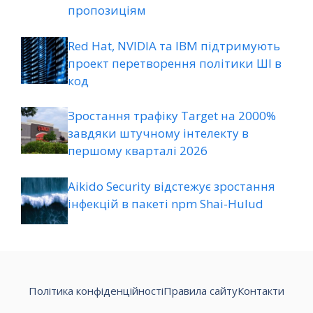
пропозиціям
Red Hat, NVIDIA та IBM підтримують
проект перетворення політики ШІ в
код
Зростання трафіку Target на 2000%
завдяки штучному інтелекту в
першому кварталі 2026
Aikido Security відстежує зростання
інфекцій в пакеті npm Shai-Hulud
Політика конфіденційності
Правила сайту
Контакти