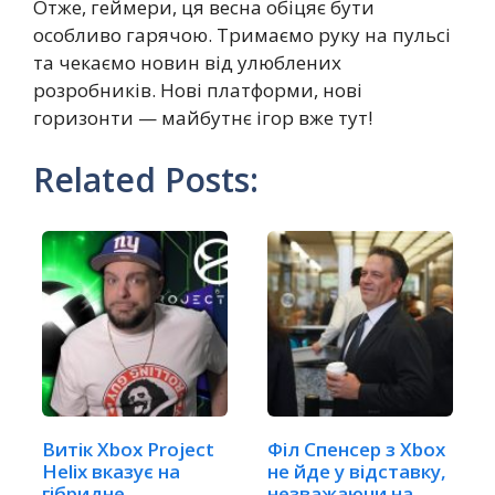
Отже, геймери, ця весна обіцяє бути
особливо гарячою. Тримаємо руку на пульсі
та чекаємо новин від улюблених
розробників. Нові платформи, нові
горизонти — майбутнє ігор вже тут!
Related Posts:
Витік Xbox Project
Філ Спенсер з Xbox
Helix вказує на
не йде у відставку,
гібридне…
незважаючи на