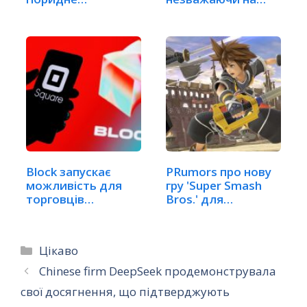
чутки
Block запускає
РRumors про нову
можливість для
гру 'Super Smash
торговців
Bros.' для…
приймати…
Категорії
Цікаво
Chinese firm DeepSeek продемонструвала
свої досягнення, що підтверджують