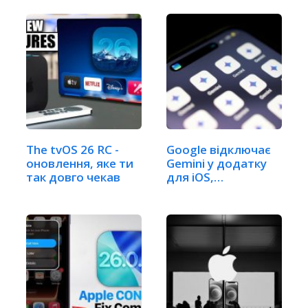
The tvOS 26 RC -
Google відключає
оновлення, яке ти
Gemini у додатку
так довго чекав
для iOS,
змушуючи…