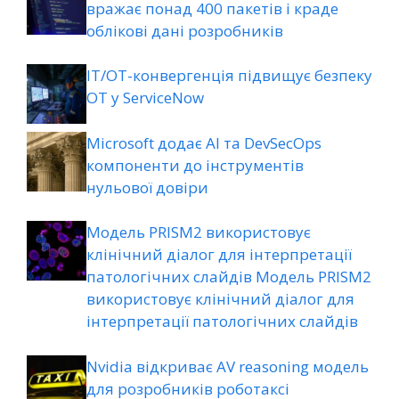
вражає понад 400 пакетів і краде
облікові дані розробників
ІТ/ОТ-конвергенція підвищує безпеку
ОТ у ServiceNow
Microsoft додає AI та DevSecOps
компоненти до інструментів
нульової довіри
Модель PRISM2 використовує
клінічний діалог для інтерпретації
патологічних слайдів Модель PRISM2
використовує клінічний діалог для
інтерпретації патологічних слайдів
Nvidia відкриває AV reasoning модель
для розробників роботаксі