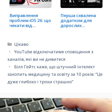
Виправлення
Перша схвалена
проблем iOS 26: що
додатком для
чекати від
дорослих
наступного…
програма від…
Категорії
Цікаво
YouTube відключатиме сповіщення з
каналів, які ви не дивитеся
Білл Гейтс каже, що штучний інтелект
захопить медицину та освіту за 10 років: “Це
дуже глибоко і трохи страшно”