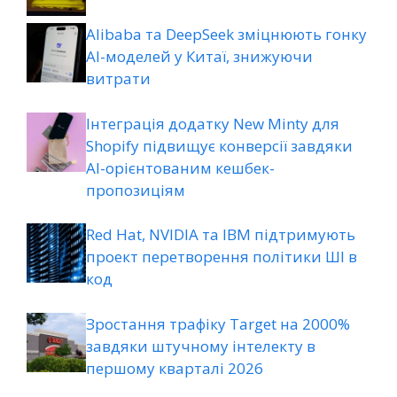
Alibaba та DeepSeek зміцнюють гонку
AI-моделей у Китаї, знижуючи
витрати
Інтеграція додатку New Minty для
Shopify підвищує конверсії завдяки
AI-орієнтованим кешбек-
пропозиціям
Red Hat, NVIDIA та IBM підтримують
проект перетворення політики ШІ в
код
Зростання трафіку Target на 2000%
завдяки штучному інтелекту в
першому кварталі 2026