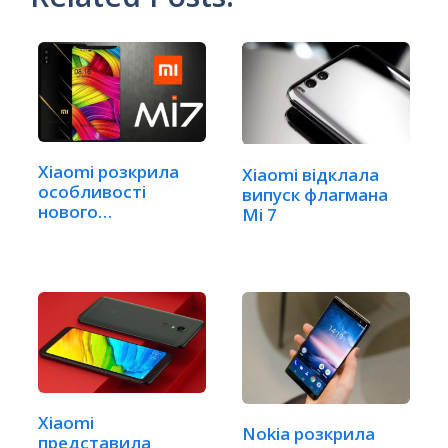
Xiaomi розкрила
Xiaomi відклала
особливості
випуск флагмана
нового
Mi 7
флагманського
смартфона
Xiaomi
Nokia розкрила
представила