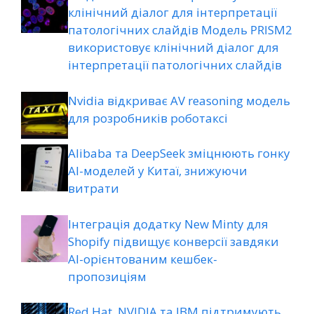
клінічний діалог для інтерпретації
патологічних слайдів Модель PRISM2
використовує клінічний діалог для
інтерпретації патологічних слайдів
Nvidia відкриває AV reasoning модель
для розробників роботаксі
Alibaba та DeepSeek зміцнюють гонку
AI-моделей у Китаї, знижуючи
витрати
Інтеграція додатку New Minty для
Shopify підвищує конверсії завдяки
AI-орієнтованим кешбек-
пропозиціям
Red Hat, NVIDIA та IBM підтримують