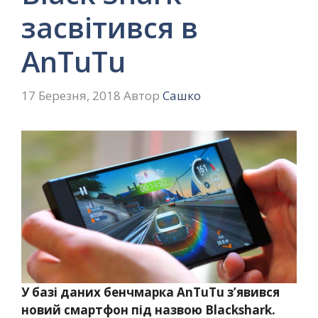
засвітився в
AnTuTu
17 Березня, 2018
Автор
Сашко
У базі даних бенчмарка AnTuTu з’явився
новий смартфон під назвою Blackshark.