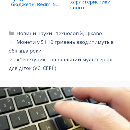
характеристики
бюджетні Redmi 5 і
свого
Redmi 5 Plus
цьогорічного…
(ВІДЕО)
Категорії
Новини науки і технологій
,
Цікаво
Монети у 5 і 10 гривень вводитимуть в
обіг два роки
«Лепетуни» – навчальний мультсеріал
для діток (УСІ СЕРІЇ)