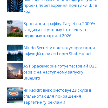
проект перетворення політики ШІ в
код
Зростання трафіку Target на 2000%
завдяки штучному інтелекту в
першому кварталі 2026
Aikido Security відстежує зростання
інфекцій в пакеті npm Shai-Hulud
AST SpaceMobile готує тестовий D2D
сервіс на наступному запуску
BlueBird
Як Reddit використовує дискусії в
спільнотах для покращення
таргетингу реклами