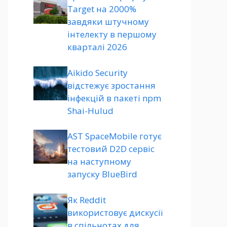
Target на 2000%
завдяки штучному
інтелекту в першому
кварталі 2026
Aikido Security
відстежує зростання
інфекцій в пакеті npm
Shai-Hulud
AST SpaceMobile готує
тестовий D2D сервіс
на наступному
запуску BlueBird
Як Reddit
використовує дискусії
в спільнотах для