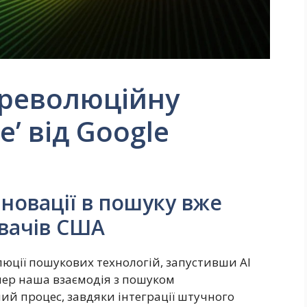
 революційну
e’ від Google
нновації в пошуку вже
увачів США
люції пошукових технологій, запустивши AI
епер наша взаємодія з пошуком
ий процес, завдяки інтеграції штучного