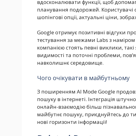
вдосконалювати функції, щоб допомаг
планування подорожей. Користувачі 
шопінгові опції, актуальні ціни, зобр
Google отримує позитивні відгуки пр
тестування за межами Labs з наміро
компанією стоять певні виклики, так
видимості та поточні проблеми, пов’яз
навколишнє середовище.
Чого очікувати в майбутньому
З поширенням AI Mode Google продовж
пошуку в інтернеті. Інтеграція штучн
онлайн-взаємодію більш пізнавальною
майбутнє пошуку, приєднуйтесь до тих,
нові горизонти інформації!