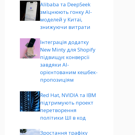
Alibaba та DeepSeek
зміцнюють гонку AI-
моделей у Китаї,
знижуючи витрати
Інтеграція додатку
New Minty для Shopify
підвищує конверсії
завдяки AI-
орієнтованим кешбек-
пропозиціям
Red Hat, NVIDIA та IBM
підтримують проект
перетворення
політики ШІ в код
Зростання трафіку