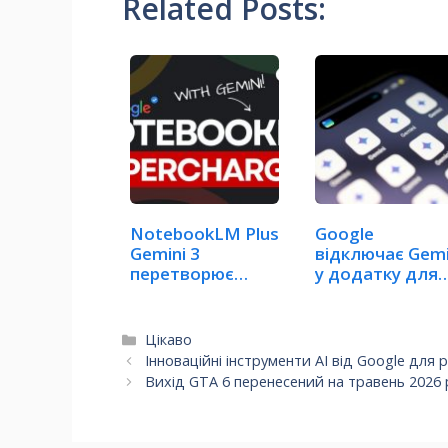
Related Posts:
NotebookLM Plus
Google
Gemini 3
відключає Gemi
перетворює
у додатку для
нотатки на…
iOS, змушуючи
Категорії
Цікаво
Інноваційні інструменти AI від Google для
Вихід GTA 6 перенесений на травень 2026 