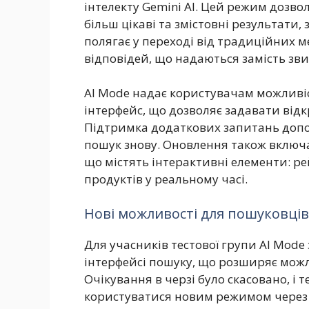
інтелекту Gemini AI. Цей режим дозво
більш цікаві та змістовні результати, 
полягає у переході від традиційних м
відповідей, що надаються замість зв
AI Mode надає користувачам можливі
інтерфейс, що дозволяє задавати від
Підтримка додаткових запитань допо
пошук знову. Оновлення також включає
що містять інтерактивні елементи: ре
продуктів у реальному часі.
Нові можливості для пошуковців
Для учасників тестової групи AI Mode
інтерфейсі пошуку, що розширяє можл
Очікування в черзі було скасовано, і
користуватися новим режимом через 