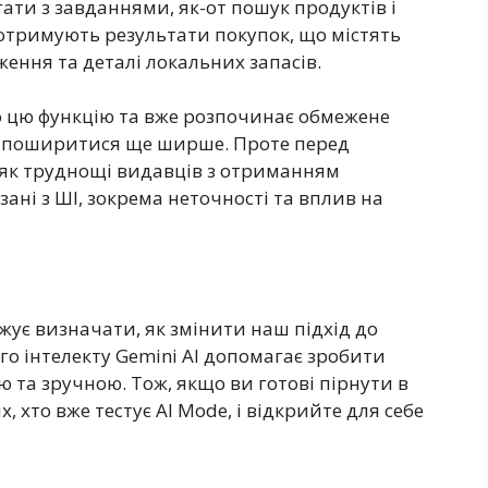
ати з завданнями, як-от пошук продуктів і
отримують результати покупок, що містять
аження та деталі локальних запасів.
о цю функцію та вже розпочинає обмежене
м поширитися ще ширше. Проте перед
і як труднощі видавців з отриманням
ані з ШІ, зокрема неточності та вплив на
ує визначати, як змінити наш підхід до
ого інтелекту Gemini AI допомагає зробити
 та зручною. Тож, якщо ви готові пірнути в
 хто вже тестує AI Mode, і відкрийте для себе