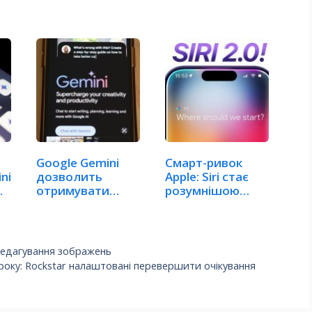
Google Gemini
Смарт-ривок
ni
дозволить
Apple: Siri стає
отримувати
розумнішою
…
доступ до…
завдяки…
 редагування зображень
року: Rockstar налаштовані перевершити очікування