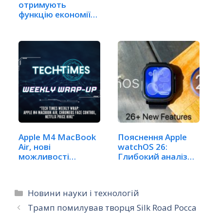
отримують
функцію економії
заряду…
Apple M4 MacBook
Пояснення Apple
Air, нові
watchOS 26:
можливості
Глибокий аналіз
ChromeOS Face…
нових функцій
Категорії
Новини науки і технологій
Трамп помилував творця Silk Road Росса