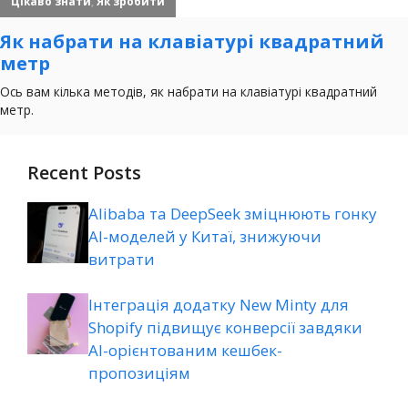
Recent Posts
Alibaba та DeepSeek зміцнюють гонку
AI-моделей у Китаї, знижуючи
витрати
Інтеграція додатку New Minty для
Shopify підвищує конверсії завдяки
AI-орієнтованим кешбек-
пропозиціям