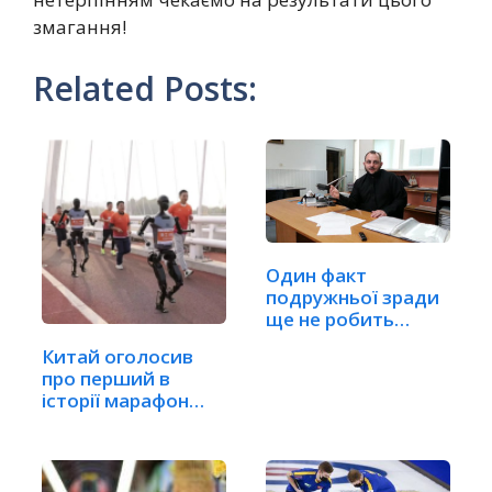
змагання!
Related Posts:
Один факт
подружньої зради
ще не робить
шлюб недійсним
Китай оголосив
про перший в
історії марафон
між…