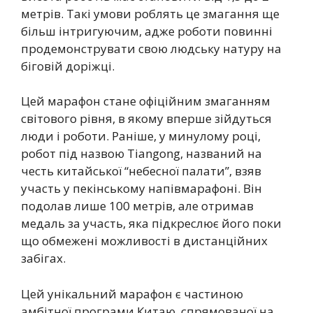
метрів. Такі умови роблять це змагання ще
більш інтригуючим, адже роботи повинні
продемонструвати свою людську натуру на
біговій доріжці.
Цей марафон стане офіційним змаганням
світового рівня, в якому вперше зійдуться
люди і роботи. Раніше, у минулому році,
робот під назвою Tiangong, названий на
честь китайської “небесної палати”, взяв
участь у пекінському напівмарафоні. Він
подолав лише 100 метрів, але отримав
медаль за участь, яка підкреслює його поки
що обмежені можливості в дистанційних
забігах.
Цей унікальний марафон є частиною
амбітної програми Китаю, спрямованої на