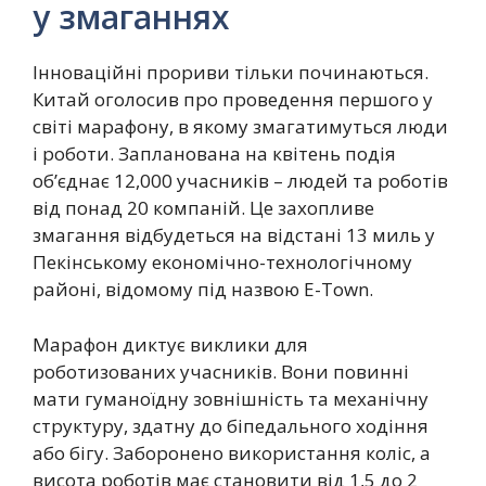
у змаганнях
Інноваційні прориви тільки починаються.
Китай оголосив про проведення першого у
світі марафону, в якому змагатимуться люди
і роботи. Запланована на квітень подія
об’єднає 12,000 учасників – людей та роботів
від понад 20 компаній. Це захопливе
змагання відбудеться на відстані 13 миль у
Пекінському економічно-технологічному
районі, відомому під назвою E-Town.
Марафон диктує виклики для
роботизованих учасників. Вони повинні
мати гуманоїдну зовнішність та механічну
структуру, здатну до біпедального ходіння
або бігу. Заборонено використання коліс, а
висота роботів має становити від 1,5 до 2