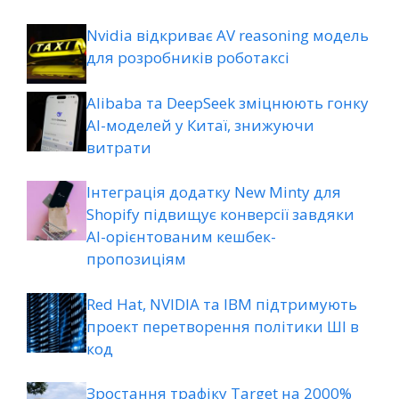
Nvidia відкриває AV reasoning модель
для розробників роботаксі
Alibaba та DeepSeek зміцнюють гонку
AI-моделей у Китаї, знижуючи
витрати
Інтеграція додатку New Minty для
Shopify підвищує конверсії завдяки
AI-орієнтованим кешбек-
пропозиціям
Red Hat, NVIDIA та IBM підтримують
проект перетворення політики ШІ в
код
Зростання трафіку Target на 2000%