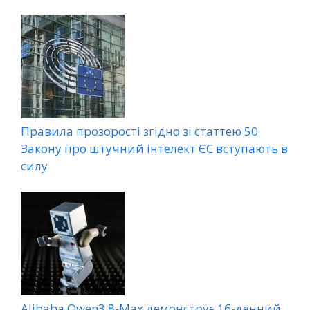
Правила прозорості згідно зі статтею 50
Закону про штучний інтелект ЄС вступають в
силу
Alibaba Qwen3.8-Max демонструє 16-денний