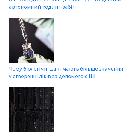
автономний кодинг-забіг
Чому біологічні дані мають більше значення
у створенні ліків за допомогою ШІ