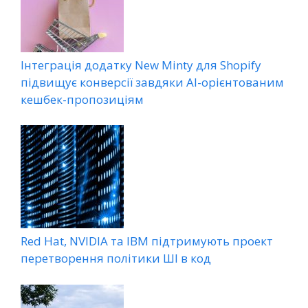
Інтеграція додатку New Minty для Shopify
підвищує конверсії завдяки AI-орієнтованим
кешбек-пропозиціям
Red Hat, NVIDIA та IBM підтримують проект
перетворення політики ШІ в код