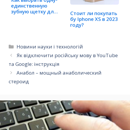
единственную
зубную щетку для
Стоит ли покупать
всей семьи?
бу Iphone XS в 2023
году?
Категорії
Новини науки і технологій
Як відключити російську мову в YouTube
та Google: інструкція
Анабол – мощный анаболический
стероид