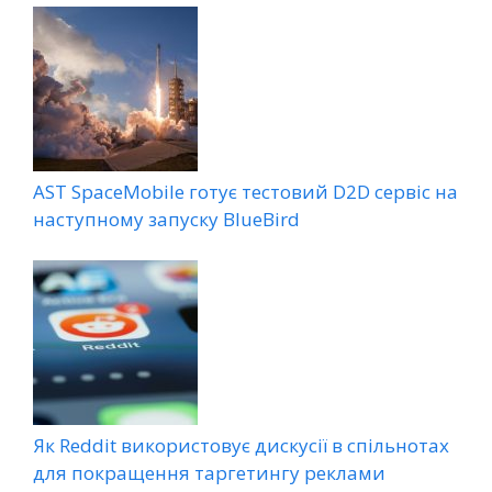
AST SpaceMobile готує тестовий D2D сервіс на
наступному запуску BlueBird
Як Reddit використовує дискусії в спільнотах
для покращення таргетингу реклами