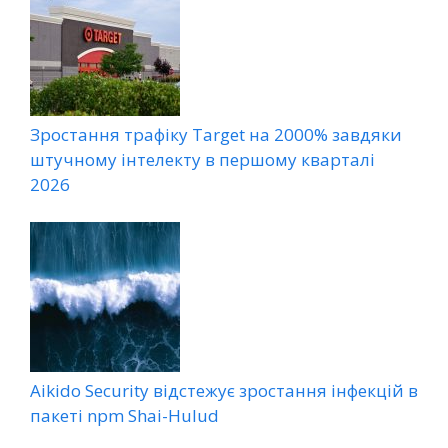
Зростання трафіку Target на 2000% завдяки
штучному інтелекту в першому кварталі
2026
Aikido Security відстежує зростання інфекцій в
пакеті npm Shai-Hulud