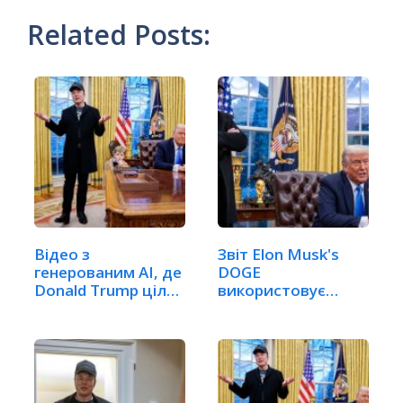
Related Posts:
Відео з
Звіт Elon Musk's
генерованим AI, де
DOGE
Donald Trump цілує
використовує
ноги…
адаптовану
версію…