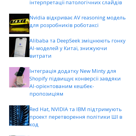
інтерпретації патологічних слайдів
Nvidia відкриває AV reasoning модель
для розробників роботаксі
Alibaba та DeepSeek зміцнюють гонку
AI-моделей у Китаї, знижуючи
витрати
Інтеграція додатку New Minty для
Shopify підвищує конверсії завдяки
AI-орієнтованим кешбек-
пропозиціям
Red Hat, NVIDIA та IBM підтримують
проект перетворення політики ШІ в
код