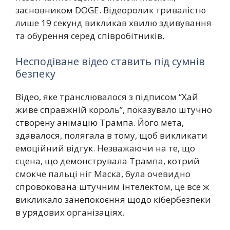
засновником DOGE. Відеоролик тривалістю
лише 19 секунд викликав хвилю здивування
та обурення серед співробітників.
Несподіване відео ставить під сумнів
безпеку
Відео, яке транслювалося з підписом “Хай
живе справжній король”, показувало штучно
створену анімацію Трампа. Його мета,
здавалося, полягала в тому, щоб викликати
емоційний відгук. Незважаючи на те, що
сцена, що демонструвала Трампа, котрий
смокче пальці ніг Маска, була очевидно
спровокована штучним інтелектом, це все ж
викликало занепокоєння щодо кібербезпеки
в урядових організаціях.