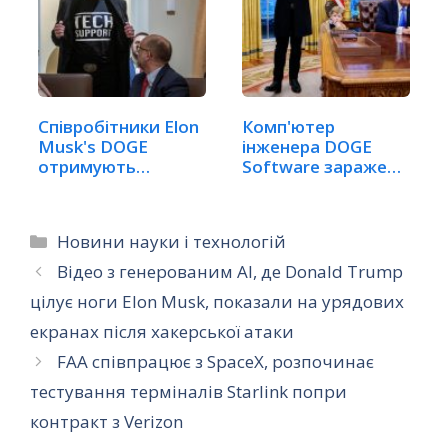
Співробітники Elon
Комп'ютер
Musk's DOGE
інженера DOGE
отримують
Software заражено
шестизначну…
шкідливим…
Категорії
Новини науки і технологій
Відео з генерованим AI, де Donald Trump
цілує ноги Elon Musk, показали на урядових
екранах після хакерської атаки
FAA співпрацює з SpaceX, розпочинає
тестування терміналів Starlink попри
контракт з Verizon