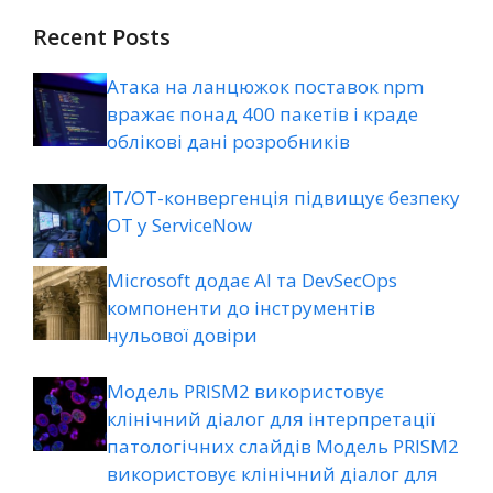
Recent Posts
Атака на ланцюжок поставок npm
вражає понад 400 пакетів і краде
облікові дані розробників
ІТ/ОТ-конвергенція підвищує безпеку
ОТ у ServiceNow
Microsoft додає AI та DevSecOps
компоненти до інструментів
нульової довіри
Модель PRISM2 використовує
клінічний діалог для інтерпретації
патологічних слайдів Модель PRISM2
використовує клінічний діалог для