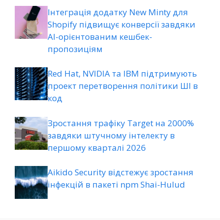
Інтеграція додатку New Minty для
Shopify підвищує конверсії завдяки
AI-орієнтованим кешбек-
пропозиціям
Red Hat, NVIDIA та IBM підтримують
проект перетворення політики ШІ в
код
Зростання трафіку Target на 2000%
завдяки штучному інтелекту в
першому кварталі 2026
Aikido Security відстежує зростання
інфекцій в пакеті npm Shai-Hulud