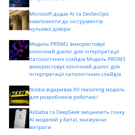
Microsoft додає AI та DevSecOps
компоненти до інструментів
нульової довіри
Модель PRISM2 використовує
клінічний діалог для інтерпретації
патологічних слайдів Модель PRISM2
використовує клінічний діалог для
інтерпретації патологічних слайдів
Nvidia відкриває AV reasoning модель
для розробників роботаксі
Alibaba та DeepSeek зміцнюють гонку
AI-моделей у Китаї, знижуючи
витрати