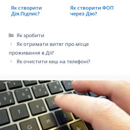
Як створити
Як створити ФОП
Дія.Підпис?
через Дію?
Категорії
Як зробити
Як отримати витяг про місце
проживання в Дії?
Як очистити кеш на телефоні?