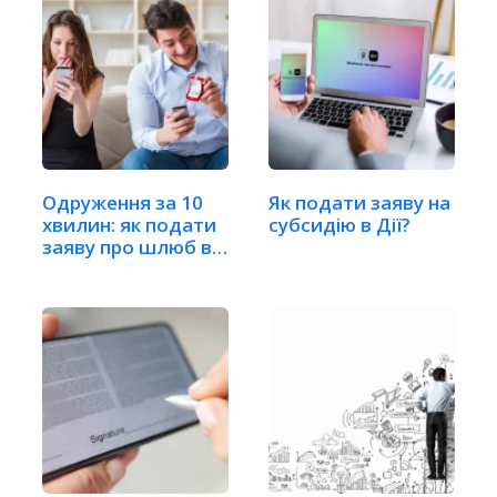
Одруження за 10
Як подати заяву на
хвилин: як подати
субсидію в Дії?
заяву про шлюб в
"Дії"