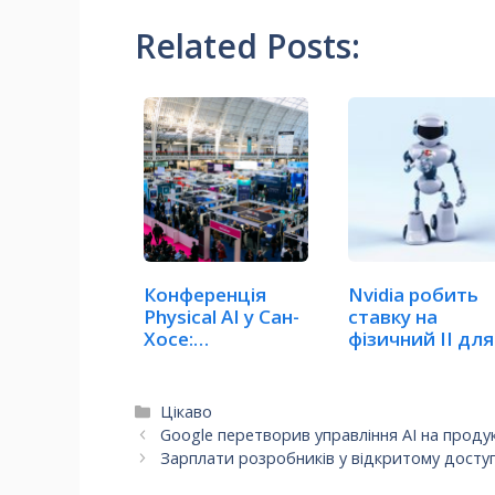
Related Posts:
Конференція
Nvidia робить
Physical AI у Сан-
ставку на
Хосе:
фізичний ІІ для
Робототехніка
вирішення…
та…
Категорії
Цікаво
Google перетворив управління AI на проду
Зарплати розробників у відкритому доступ