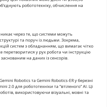
об’єднують робототехніку, обчислення на
иникає через те, що системи можуть
структурі та поруч із людьми. Зокрема,
акцій систем з обладнанням, що вимагає чітко
 перетворитися у рух робота чи інструкцію
заснованим на даних із сенсорів.
mini Robotics та Gemini Robotics-ER у березні
ni 2.0 для робототехніки та “втіленого” AI. Ці
оботів, використовуючи візуальні, мовні та