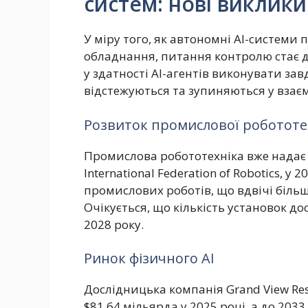
систем: нові виклики
У міру того, як автономні AI-системи
обладнання, питання контролю стає 
у здатності AI-агентів виконувати завда
відстежуються та зупиняються у взає
Розвиток промислової робототе
Промислова робототехніка вже надає 
International Federation of Robotics, у
промислових роботів, що вдвічі більш
Очікується, що кількість установок до
2028 року.
Ринок фізичного AI
Дослідницька компанія Grand View Res
$81,64 мільярда у 2025 році, а до 203