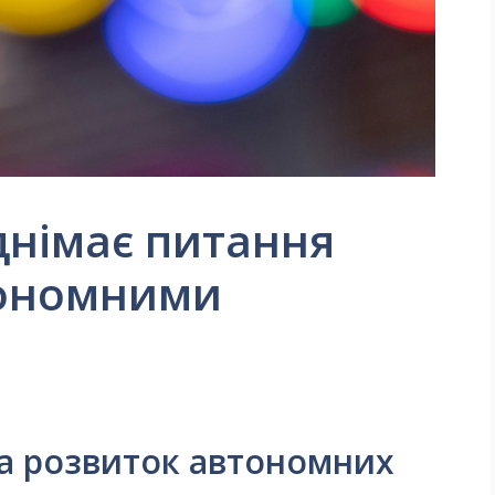
днімає питання
тономними
на розвиток автономних