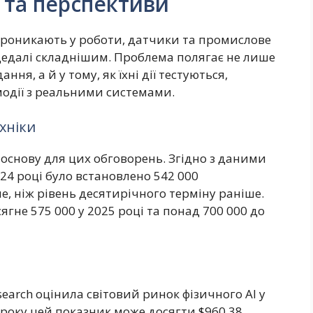
 та перспективи
 проникають у роботи, датчики та промислове
дедалі складнішим. Проблема полягає не лише
ння, а й у тому, як їхні дії тестуються,
модії з реальними системами.
хніки
основу для цих обговорень. Згідно з даними
 2024 році було встановлено 542 000
е, ніж рівень десятирічного терміну раніше.
сягне 575 000 у 2025 році та понад 700 000 до
earch оцінила світовий ринок фізичного AI у
3 року цей показник може досягти $960,38