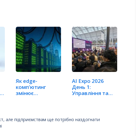
Як edge-
AI Expo 2026
комп'ютинг
День 1:
змінює
Управління та
керування
готовність
технікою
даних…
кт, але підприємствам ще потрібно наздогнати
і