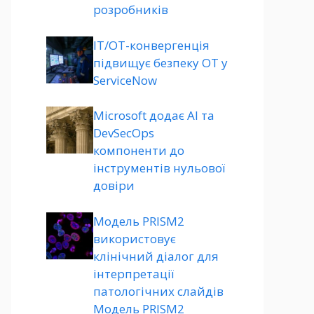
розробників
ІТ/ОТ-конвергенція
підвищує безпеку ОТ у
ServiceNow
Microsoft додає AI та
DevSecOps
компоненти до
інструментів нульової
довіри
Модель PRISM2
використовує
клінічний діалог для
інтерпретації
патологічних слайдів
Модель PRISM2