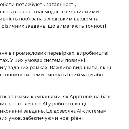
роботи потребують загальності,
ьність означає взаємодію з незнайомими
ивність пов’язана з людським вводом та
я фізичних завдань, що вимагають точності.
ння в промислових перевірках, виробництві
єктах. У цих умовах системи повинні
и у заданих рамках. Важливо вирішити, як ці
 автономні системи зможуть приймати або
ві з такими компаніями, як Apptronik на базі
ивості втіленого AI у робототехніці,
иконанні завдань. Це дозволяє AI-системам
их умов, забезпечуючи нові рівні