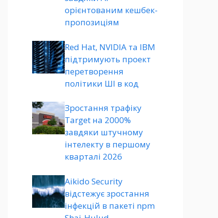
орієнтованим кешбек-
пропозиціям
Red Hat, NVIDIA та IBM
підтримують проект
перетворення
політики ШІ в код
Зростання трафіку
Target на 2000%
завдяки штучному
інтелекту в першому
кварталі 2026
Aikido Security
відстежує зростання
інфекцій в пакеті npm
Shai-Hulud