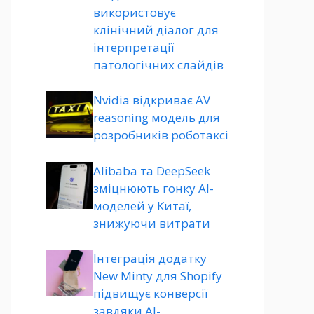
використовує
клінічний діалог для
інтерпретації
патологічних слайдів
Nvidia відкриває AV
reasoning модель для
розробників роботаксі
Alibaba та DeepSeek
зміцнюють гонку AI-
моделей у Китаї,
знижуючи витрати
Інтеграція додатку
New Minty для Shopify
підвищує конверсії
завдяки AI-